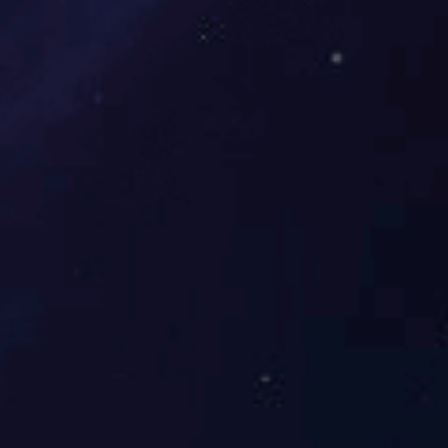
网站首页
舱室机械
星空在线注册(中国)官方网站-注册登录

公司简介
甲板机械
资质荣誉
企业文化
研究中心
生产设备
其他
厂容厂貌
组织机构
新闻资讯
产品展示

舱室机械
甲板机械
公司新闻
其他
新闻资讯

行业动态
公司新闻