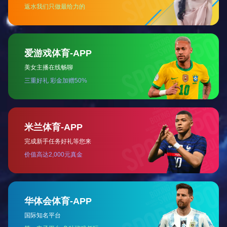
星空在线注
热烈庆祝星空在线注册(中国)官方网站-注册登录网
站上线！
册(中国)官
星空在线注册(中国)官方网站-注册登录成立于1990年，2001年
改制后迁址南通经济技术开发区。属中国船舶工业联营成员单
位，中国船舶工业行业会员单位，为国内船用甲板及舱室机械
方网站-注册
系列产品的主要生产厂家。
2021-12-28
登录
星空在线注册(中国)官方网站-注册登录雁荡山三日
游
公司简介
一年之际在于春，为丰富职工的文化生活，营造和谐向上的团
队氛围，迎着初晨的朝阳，伴着和煦的春风，星空在线注册
(中国)官方网站-注册登录工会组织全体员工踏上了“雁荡山三
资质荣誉
日游”的旅途， 通过此次活动，加强了员工之间的沟通交流，
丰富了员工精神文化生活，激发了员工的工作热情，增强了企
业凝聚力和向心力。