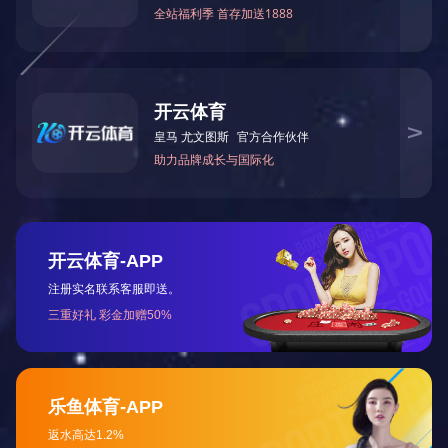
人力资源
人才理念
上一个
:
星空在线注册(中国)官方网站-注册登录工会组
招聘信息
织：横店、南湖三日游
下一个
:
星空在线注册(中国)官方网站-注册登录工会组织
联系我们
全体员工开展了“杭州西湖、乌镇水乡、宋城、西溪湿
地”两日游活动
上一个
:
星空在线注册(中国)官方网站-注册登录工会组
在线留言
织：横店、南湖三日游
下一个
:
星空在线注册(中国)官方网站-注册登录工会组织
全体员工开展了“杭州西湖、乌镇水乡、宋城、西溪湿
联系方式
地”两日游活动
Return
相关新闻
网站首页