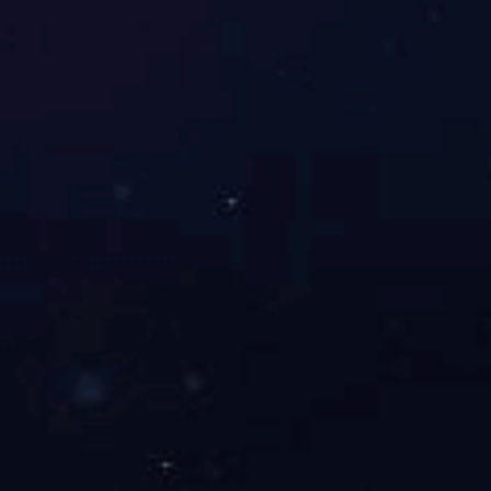
行业动态
人力资源
人力资源

人才理念
招聘信息
人才理念
联系我们

招聘信息
在线留言
联系方式
© 2021 星空在线注册(中国)官方网站-注册登录
联系我们
苏ICP备05022851号
技术支持：
中企动力
南通
与我们合作
在线留言
kaiyun·开云(中国)官方网站
|
星空在线
|
乐鱼平台
|
MK体育·(国
际)官方网站
|
开云官方网页版
|
云开体育
|
星空在线
|
星空手
机官方网站
|
星空官方网页版
|
联系方式