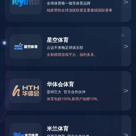
我司又一次喜获2014年度南通市现场管理良好行为企业
登录
我司又一次喜获2014年度南
公司简介
通市现场管理良好行为企业
资质荣誉
分类：
公司新闻
发布时间：
2014-12-18 10:28
企业文化
我司又一次喜获2014年度南
通市现场管理良好行为企业
研究中心
生产设备
分类：
公司新闻
发布时间：
2014-12-18 10:28
厂容厂貌
今日，我司继2011年后又一次收到《关于公布2014
年度南通市现场管理良好行为企业名单的通知》。经南